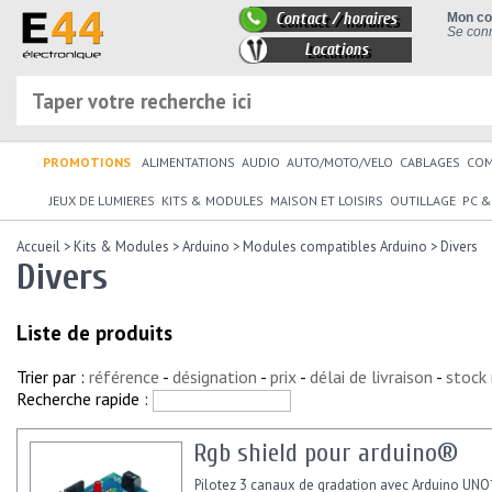
Contact / horaires
Mon c
Se conn
Locations
PROMOTIONS
ALIMENTATIONS
AUDIO
AUTO/MOTO/VELO
CABLAGES
CO
JEUX DE LUMIERES
KITS & MODULES
MAISON ET LOISIRS
OUTILLAGE
PC &
Accueil
>
Kits & Modules
>
Arduino
>
Modules compatibles Arduino
>
Divers
Divers
Liste de produits
Trier par :
référence
-
désignation
-
prix
-
délai de livraison
-
stock
Recherche rapide :
Rgb shield pour arduino®
Pilotez 3 canaux de gradation avec Arduino UNO