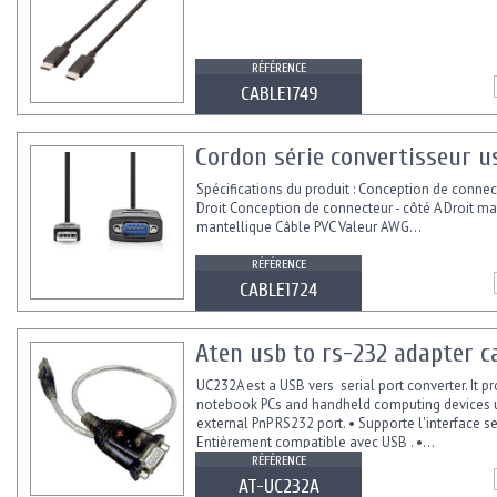
RÉFÉRENCE
CABLE1749
Cordon série convertisseur u
Spécifications du produit : Conception de connec
Droit Conception de connecteur - côté A Droit ma
mantellique Câble PVC Valeur AWG...
RÉFÉRENCE
CABLE1724
Aten usb to rs-232 adapter c
UC232A est a USB vers serial port converter. It pr
notebook PCs and handheld computing devices 
external PnP RS232 port. • Supporte l'interface s
Entièrement compatible avec USB . •...
RÉFÉRENCE
AT-UC232A