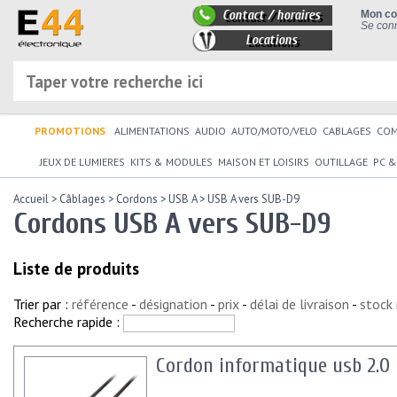
Contact / horaires
Mon c
Se conn
Locations
PROMOTIONS
ALIMENTATIONS
AUDIO
AUTO/MOTO/VELO
CABLAGES
CO
JEUX DE LUMIERES
KITS & MODULES
MAISON ET LOISIRS
OUTILLAGE
PC &
Accueil
>
Câblages
>
Cordons
>
USB A
>
USB A vers SUB-D9
Cordons USB A vers SUB-D9
Liste de produits
Trier par :
référence
-
désignation
-
prix
-
délai de livraison
-
stock
Recherche rapide :
Cordon informatique usb 2.0 