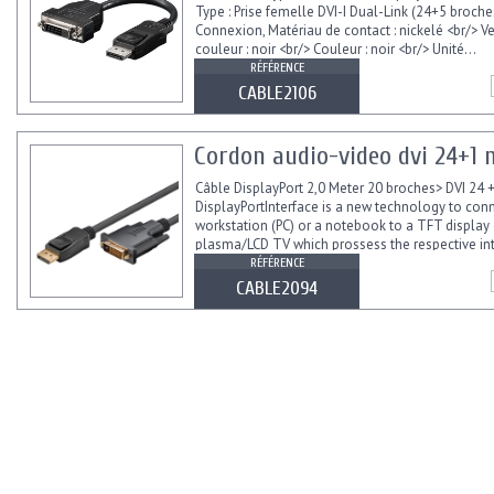
Type : Prise femelle DVI-I Dual-Link (24+5 broche
Connexion, Matériau de contact : nickelé <br/> V
couleur : noir <br/> Couleur : noir <br/> Unité...
RÉFÉRENCE
CABLE2106
Cordon audio-video dvi 24+1 
Câble DisplayPort 2,0 Meter 20 broches> DVI 24 
DisplayPortInterface is a new technology to con
workstation (PC) or a notebook to a TFT display 
plasma/LCD TV which prossess the respective inte
RÉFÉRENCE
CABLE2094