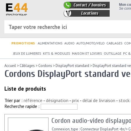
Contact / horaires
Mon c
Se conn
Locations
PROMOTIONS
ALIMENTATIONS
AUDIO
AUTO/MOTO/VELO
CABLAGES
CO
JEUX DE LUMIERES
KITS & MODULES
MAISON ET LOISIRS
OUTILLAGE
PC &
Accueil
>
Câblages
>
Cordons
>
DisplayPort standard
>
DisplayPort standard ve
Cordons DisplayPort standard ve
Liste de produits
Trier par :
référence
-
désignation
-
prix
-
délai de livraison
-
stock
Recherche rapide :
Cordon audio-video displaypor
Connexion, type : Connecteur DisplayPort <br/> 