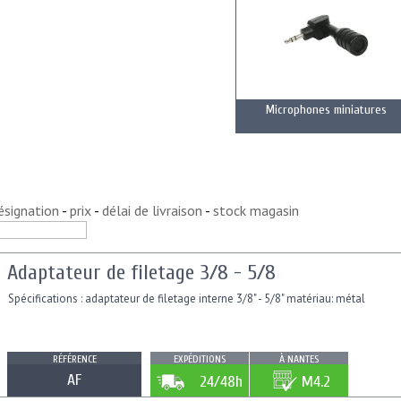
Microphones miniatures
ésignation
-
prix
-
délai de livraison
-
stock magasin
Adaptateur de filetage 3/8 - 5/8
Spécifications : adaptateur de filetage interne 3/8" - 5/8" matériau: métal
RÉFÉRENCE
EXPÉDITIONS
À NANTES
AF
24/48h
M4.2