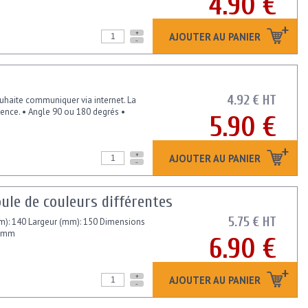
4.90 €
+
AJOUTER AU PANIER
-
4.92 € HT
uhaite communiquer via internet. La
uence. • Angle 90 ou 180 degrés •
5.90 €
+
AJOUTER AU PANIER
-
ule de couleurs différentes
5.75 € HT
mm): 140 Largeur (mm): 150 Dimensions
35mm
6.90 €
+
AJOUTER AU PANIER
-