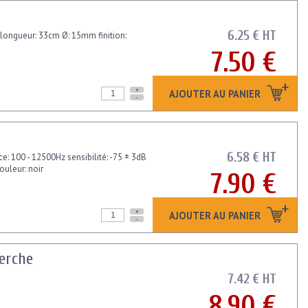
6.25 € HT
: longueur: 33cm Ø: 15mm finition:
7.50 €
+
AJOUTER AU PANIER
-
6.58 € HT
: 100 - 12500Hz sensibilité: -75 ± 3dB
uleur: noir
7.90 €
+
AJOUTER AU PANIER
-
perche
7.42 € HT
8.90 €