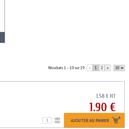
Résultats 1 – 10 sur 19
«
1
2
»
1.58 € HT
1.90 €
+
AJOUTER AU PANIER
-