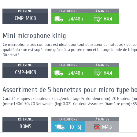
RÉFÉRENCE
EXPÉDITIONS
À NANTES
CMP-MIC8
24/48h
H4.4
Mini microphone kínig
Ce microphone très compact est idéal pour tout utilisateur de notebook qui so
qualité du son est supérieure grâce à la portée omni et la large bande de fréq
Directivité:...
RÉFÉRENCE
EXPÉDITIONS
À NANTES
CMP-MIC9
24/48h
H4.4
Assortiment de 5 bonnettes pour micro type bo
Caractéristiques : 5 couleurs 5 pcs/emballage Profondeur (mm): 70 Hauteur (
(mm): 140x150x70 Net weight (kg): 0.021 Couleur: Assorties Diamètre (mm) : 
RÉFÉRENCE
EXPÉDITIONS
À NANTES
BOM5
10-15j
M4.3