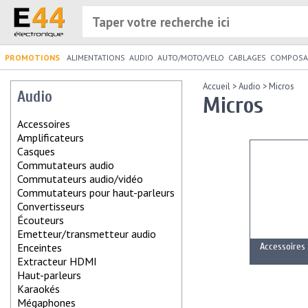
PROMOTIONS
ALIMENTATIONS
AUDIO
AUTO/MOTO/VELO
CABLAGES
COMPOSA
Accueil
>
Audio
>
Micros
Audio
Micros
Accessoires
Amplificateurs
Casques
Commutateurs audio
Commutateurs audio/vidéo
Commutateurs pour haut-parleurs
Convertisseurs
Écouteurs
Emetteur/transmetteur audio
Enceintes
Accessoires
Extracteur HDMI
Haut-parleurs
Karaokés
Mégaphones