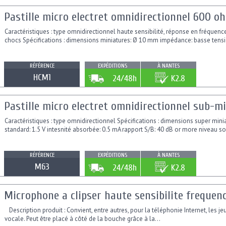
Pastille micro electret omnidirectionnel 600 o
Caractéristiques : type omnidirectionnel haute sensibilité, réponse en fréquence 
chocs Spécifications : dimensions miniatures: Ø 10 mm impédance: basse tension
RÉFÉRENCE
EXPÉDITIONS
À NANTES
HCM1
24/48h
K2.8
Pastille micro electret omnidirectionnel sub
Caractéristiques : type omnidirectionnel Spécifications : dimensions super mi
standard: 1.5 V intesnité absorbée: 0.5 mA rapport S/B: 40 dB or more niveau so
RÉFÉRENCE
EXPÉDITIONS
À NANTES
M63
24/48h
K2.8
Microphone a clipser haute sensibilite frequenc
Description produit : Convient, entre autres, pour la téléphonie Internet, les je
vocale. Peut être placé à côté de la bouche grâce à la...