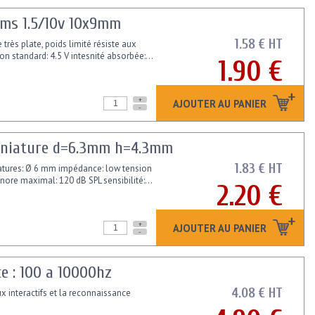
hms 1.5/10v 10x9mm
1.58 € HT
très plate, poids limité résiste aux
 standard: 4.5 V intesnité absorbée:...
1.90 €
+
AJOUTER AU PANIER
-
-miniature d=6.3mm h=4.3mm
1.83 € HT
niatures: Ø 6 mm impédance: low tension
nore maximal: 120 dB SPL sensibilité:...
2.20 €
+
AJOUTER AU PANIER
-
e : 100 a 10000hz
4.08 € HT
ux interactifs et la reconnaissance