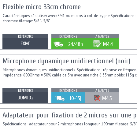
Flexible micro 33cm chrome
Caractéristiques : à utiliser avec: SM1 ou micros à col-de-cygne Spécifications 
chromée filetage: 5/8" - 5/8"
RÉFÉRENCE
EXPÉDITIONS
À NANTES
FXM1
24/48h
M4.4
Microphone dynamique unidirectionnel (noir)
Microphones dynamiques unidirectionnels. Spécifications : réponse en fréquence
impédance: 600Ohms ± 30% câble de 3m avec une fiche 6.35mm poids: 115g co
RÉFÉRENCE
EXPÉDITIONS
À NANTES
UDM102
10-15j
M4.5
Adaptateur pour fixation de 2 micros sur une 
Spécifications : adaptateur pour 2 microphones longueur: 190mm filetage: 5/8"