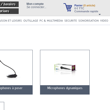
 / horaires
Mon compte
Panier
(0 article)
Se connecter...
0
€ TTC
ations
Commande rapide
ISON ET LOISIRS
OUTILLAGE
PC & MULTIMEDIA
SECURITE
SONORISATION
VIDEO
ophones à poser
Microphones dynamiques