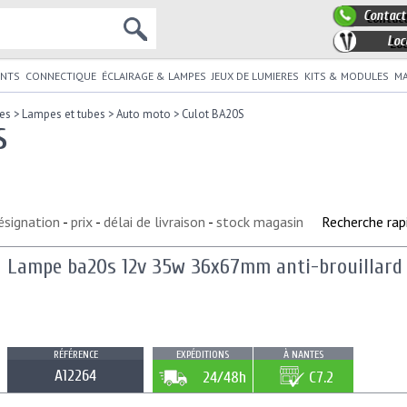
Contact
Loc
NTS
CONNECTIQUE
ÉCLAIRAGE & LAMPES
JEUX DE LUMIERES
KITS & MODULES
MA
es
>
Lampes et tubes
>
Auto moto
>
Culot BA20S
S
ésignation
-
prix
-
délai de livraison
-
stock magasin
Recherche rap
Lampe ba20s 12v 35w 36x67mm anti-brouillard
RÉFÉRENCE
EXPÉDITIONS
À NANTES
A12264
24/48h
C7.2