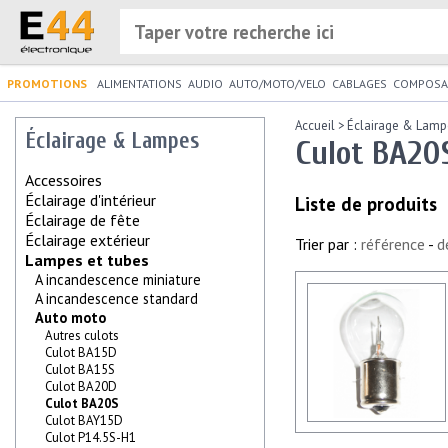
PROMOTIONS
ALIMENTATIONS
AUDIO
AUTO/MOTO/VELO
CABLAGES
COMPOSA
Accueil
>
Éclairage & Lamp
Éclairage & Lampes
Culot BA20
Accessoires
Éclairage d'intérieur
Liste de produits
Éclairage de fête
Éclairage extérieur
Trier par :
référence
-
d
Lampes et tubes
A incandescence miniature
A incandescence standard
Auto moto
Autres culots
Culot BA15D
Culot BA15S
Culot BA20D
Culot BA20S
Culot BAY15D
Culot P14.5S-H1