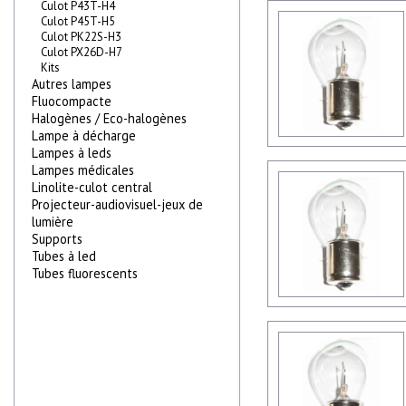
Culot P43T-H4
Culot P45T-H5
Culot PK22S-H3
Culot PX26D-H7
Kits
Autres lampes
Fluocompacte
Halogènes / Eco-halogènes
Lampe à décharge
Lampes à leds
Lampes médicales
Linolite-culot central
Projecteur-audiovisuel-jeux de
lumière
Supports
Tubes à led
Tubes fluorescents