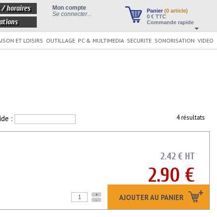
 / horaires
Mon compte
Panier
(0 article)
Se connecter...
0
€ TTC
ations
Commande rapide
ISON ET LOISIRS
OUTILLAGE
PC & MULTIMEDIA
SECURITE
SONORISATION
VIDEO
ide :
4 résultats
2.42 € HT
2.90 €
+
AJOUTER AU PANIER
-