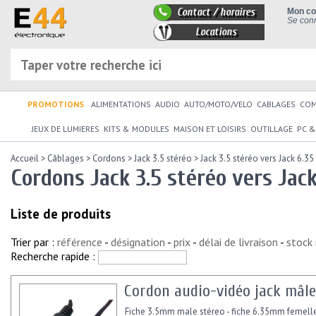
Contact / horaires
Mon c
Se conn
Locations
PROMOTIONS
ALIMENTATIONS
AUDIO
AUTO/MOTO/VELO
CABLAGES
CO
JEUX DE LUMIERES
KITS & MODULES
MAISON ET LOISIRS
OUTILLAGE
PC &
Accueil
>
Câblages
>
Cordons
>
Jack 3.5 stéréo
>
Jack 3.5 stéréo vers Jack 6.35
Cordons Jack 3.5 stéréo vers Jack
Liste de produits
Trier par :
référence
-
désignation
-
prix
-
délai de livraison
-
stock
Recherche rapide :
Cordon audio-vidéo jack mâle
Fiche 3.5mm male stéreo - fiche 6.35mm femelle