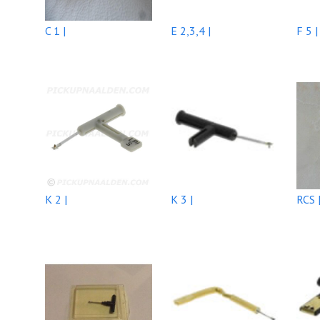
C 1 |
E 2,3,4 |
F 5 |
K 2 |
K 3 |
RCS 