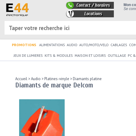
Contact / horaires
Mon c
Se conn
Locations
PROMOTIONS
ALIMENTATIONS
AUDIO
AUTO/MOTO/VELO
CABLAGES
CO
JEUX DE LUMIERES
KITS & MODULES
MAISON ET LOISIRS
OUTILLAGE
PC &
Accueil
>
Audio
>
Platines-vinyle
>
Diamants platine
Diamants de marque Delcom