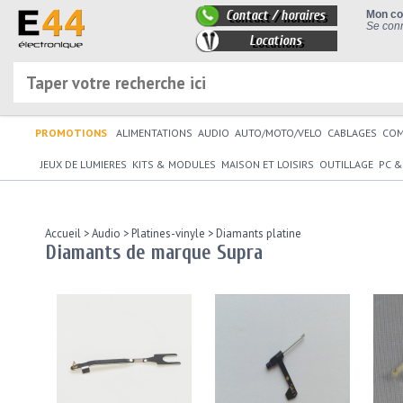
Contact / horaires
Mon c
Se conn
Locations
PROMOTIONS
ALIMENTATIONS
AUDIO
AUTO/MOTO/VELO
CABLAGES
CO
JEUX DE LUMIERES
KITS & MODULES
MAISON ET LOISIRS
OUTILLAGE
PC &
Accueil
>
Audio
>
Platines-vinyle
>
Diamants platine
Diamants de marque Supra