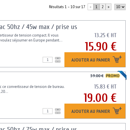
Résultats 1 – 10 sur 17
«
1
2
»
 ac 50hz / 45w max / prise us
13.25 € HT
ertisseur de tension compact. Il vous
s voulez séjourner en Europe pendant...
15.90 €
+
AJOUTER AU PANIER
-
39.00 €
PROMO
15.83 € HT
 ce convertisseur de tension de bureau.
120...
19.00 €
+
AJOUTER AU PANIER
-
 ac 50hz / 75w max / prise us