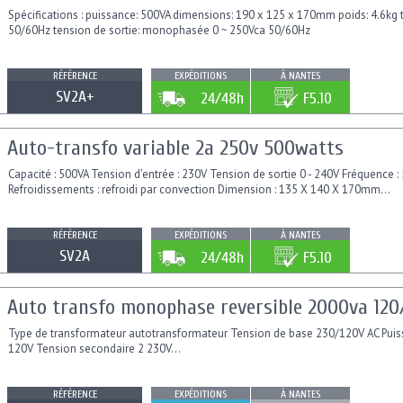
Spécifications : puissance: 500VA dimensions: 190 x 125 x 170mm poids: 4.6k
50/60Hz tension de sortie: monophasée 0 ~ 250Vca 50/60Hz
RÉFÉRENCE
EXPÉDITIONS
À NANTES
SV2A+
24/48h
F5.10
Auto-transfo variable 2a 250v 500watts
Capacité : 500VA Tension d'entrée : 230V Tension de sortie 0 - 240V Fréquence :
Refroidissements : refroidi par convection Dimension : 135 X 140 X 170mm...
RÉFÉRENCE
EXPÉDITIONS
À NANTES
SV2A
24/48h
F5.10
Auto transfo monophase reversible 2000va 120
Type de transformateur autotransformateur Tension de base 230/120V AC Pui
120V Tension secondaire 2 230V...
RÉFÉRENCE
EXPÉDITIONS
À NANTES