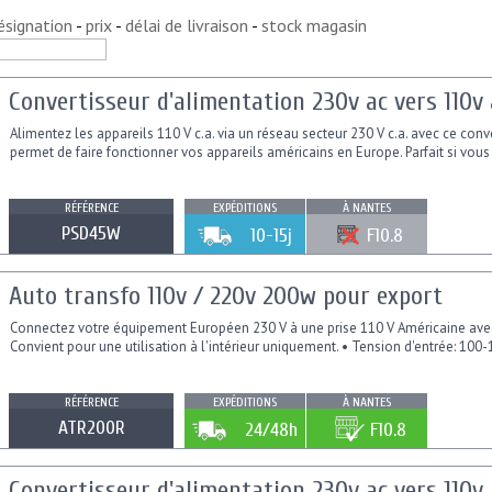
ésignation
-
prix
-
délai de livraison
-
stock magasin
Convertisseur d'alimentation 230v ac vers 110v
Alimentez les appareils 110 V c.a. via un réseau secteur 230 V c.a. avec ce conv
permet de faire fonctionner vos appareils américains en Europe. Parfait si vou
RÉFÉRENCE
EXPÉDITIONS
À NANTES
PSD45W
10-15j
F10.8
Auto transfo 110v / 220v 200w pour export
Connectez votre équipement Européen 230 V à une prise 110 V Américaine avec
Convient pour une utilisation à l'intérieur uniquement. • Tension d'entrée: 100-
RÉFÉRENCE
EXPÉDITIONS
À NANTES
ATR200R
24/48h
F10.8
Convertisseur d'alimentation 230v ac vers 110v