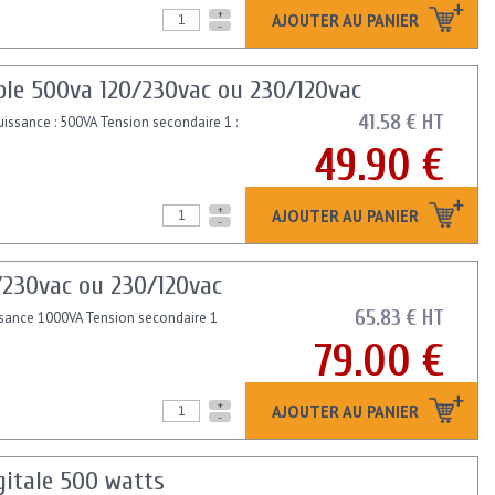
+
AJOUTER AU PANIER
-
ble 500va 120/230vac ou 230/120vac
41.58 € HT
issance : 500VA Tension secondaire 1 :
49.90 €
+
AJOUTER AU PANIER
-
/230vac ou 230/120vac
65.83 € HT
ssance 1000VA Tension secondaire 1
79.00 €
+
AJOUTER AU PANIER
-
gitale 500 watts