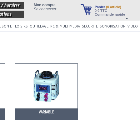
 / horaires
Mon compte
Panier
(0 article)
Se connecter...
0
€ TTC
ations
Commande rapide
ISON ET LOISIRS
OUTILLAGE
PC & MULTIMEDIA
SECURITE
SONORISATION
VIDEO
VARIABLE