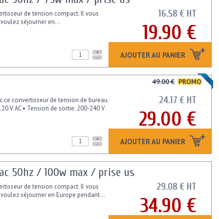
16.58 € HT
ertisseur de tension compact. Il vous
 voulez séjourner en...
19.90 €
+
AJOUTER AU PANIER
-
49.00 €
PROMO
24.17 € HT
 ce convertisseur de tension de bureau.
120 V AC • Tension de sortie: 200-240 V
29.00 €
+
AJOUTER AU PANIER
-
 ac 50hz / 100w max / prise us
29.08 € HT
ertisseur de tension compact. Il vous
s voulez séjourner en Europe pendant...
34.90 €