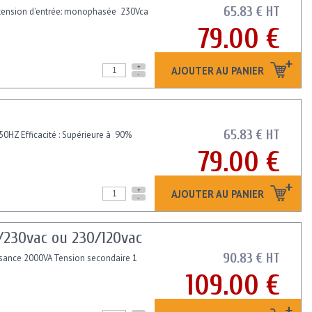
65.83 € HT
g tension d'entrée: monophasée 230Vca
79.00 €
+
AJOUTER AU PANIER
-
65.83 € HT
 50HZ Efficacité : Supérieure à 90%
79.00 €
+
AJOUTER AU PANIER
-
/230vac ou 230/120vac
90.83 € HT
ssance 2000VA Tension secondaire 1
109.00 €