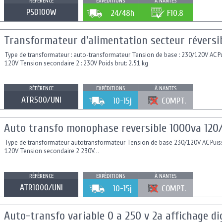
RÉFÉRENCE
EXPÉDITIONS
À NANTES
PSD100W
24/48h
F10.8
Transformateur d'alimentation secteur réversi
Type de transformateur : auto-transformateur Tension de base : 230/120V AC Pu
120V Tension secondaire 2 : 230V Poids brut: 2.51 kg
RÉFÉRENCE
EXPÉDITIONS
À NANTES
ATR500/UNI
10-15j
COMPT.
Auto transfo monophase reversible 1000va 120
Type de transformateur autotransformateur Tension de base 230/120V AC Pui
120V Tension secondaire 2 230V...
RÉFÉRENCE
EXPÉDITIONS
À NANTES
ATR1000/UNI
10-15j
COMPT.
Auto-transfo variable 0 a 250 v 2a affichage di