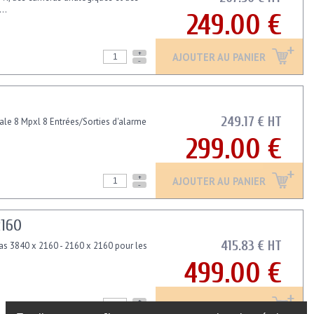
..
249.00 €
+
AJOUTER AU PANIER
-
249.17 € HT
ale 8 Mpxl 8 Entrées/Sorties d'alarme
299.00 €
+
AJOUTER AU PANIER
-
2160
415.83 € HT
s 3840 x 2160 - 2160 x 2160 pour les
499.00 €
+
AJOUTER AU PANIER
-