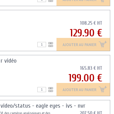
-
108.25 € HT
129.90 €
+
AJOUTER AU PANIER
-
r vidéo
165.83 € HT
199.00 €
+
AJOUTER AU PANIER
-
video/status - eagle eyes - ivs - nvr
207.50 € HT
VI, des caméras analogiques et des