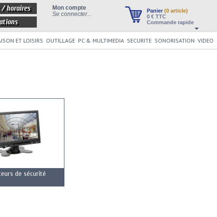
 / horaires
Mon compte
Panier
(0 article)
Se connecter...
0
€ TTC
ations
Commande rapide
ISON ET LOISIRS
OUTILLAGE
PC & MULTIMEDIA
SECURITE
SONORISATION
VIDEO
eurs de sécurité