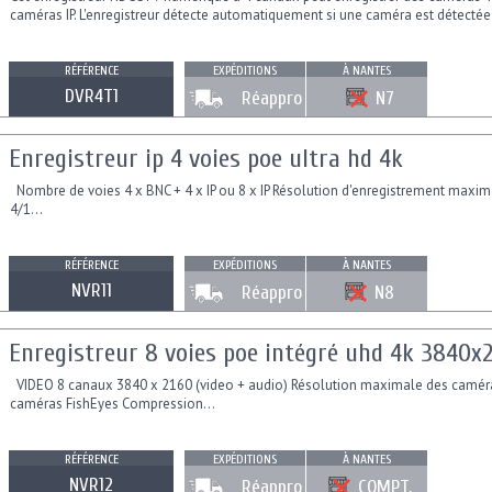
caméras IP. L'enregistreur détecte automatiquement si une caméra est détectée.
RÉFÉRENCE
EXPÉDITIONS
À NANTES
DVR4T1
Réappro
N7
Enregistreur ip 4 voies poe ultra hd 4k
Nombre de voies 4 x BNC + 4 x IP ou 8 x IP Résolution d'enregistrement maxim
4/1...
RÉFÉRENCE
EXPÉDITIONS
À NANTES
NVR11
Réappro
N8
Enregistreur 8 voies poe intégré uhd 4k 3840x
VIDEO 8 canaux 3840 x 2160 (video + audio) Résolution maximale des caméra
caméras FishEyes Compression...
RÉFÉRENCE
EXPÉDITIONS
À NANTES
NVR12
Réappro
COMPT.