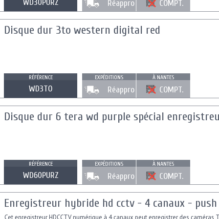
WD30PURZ
Réappro
COMPT.
Disque dur 3to western digital red
RÉFÉRENCE
EXPÉDITIONS
À NANTES
WD3TO
Réappro
COMPT.
Disque dur 6 tera wd purple spécial enregistreu
RÉFÉRENCE
EXPÉDITIONS
À NANTES
WD60PURZ
Réappro
COMPT.
Enregistreur hybride hd cctv - 4 canaux - push 
Cet enregistreur HDCCTV numérique à 4 canaux peut enregistrer des caméras T