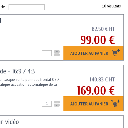
ide :
10 résultats
d
82.50 € HT
99.00 €
+
AJOUTER AU PANIER
-
 - 16:9 / 4:3
140.83 € HT
pour casque sur le panneau frontal OSD
tique activation automatique de la
169.00 €
+
AJOUTER AU PANIER
-
ur vidéo