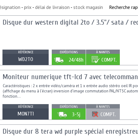
ésignation
-
prix
-
délai de livraison
-
stock magasin
Recherche rap
Disque dur western digital 2to / 3.5"/ sata / re
RÉFÉRENCE
EXPÉDITIONS
À NANTES
WD2TO
24/48h
COMPT.
Moniteur numerique tft-lcd 7 avec telecommande
Caractéristiques : 2 x entrée vidéo/caméra et 1 x entrée audio stéréo oeil IR 
(affichage du menu à l'écran) inversion d'image commutation PAL/NTSC automa
fonction...
RÉFÉRENCE
EXPÉDITIONS
À NANTES
MON7T1
3-5j
COMPT.
Disque dur 8 tera wd purple spécial enregistre