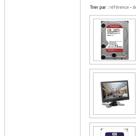
Trier par :
référence
-
d