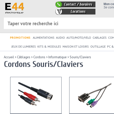
Contact / horaires
Mon c
Se conn
Locations
PROMOTIONS
ALIMENTATIONS
AUDIO
AUTO/MOTO/VELO
CABLAGES
CO
JEUX DE LUMIERES
KITS & MODULES
MAISON ET LOISIRS
OUTILLAGE
PC &
Accueil
>
Câblages
>
Cordons
>
Informatique
>
Souris/Claviers
Cordons Souris/Claviers