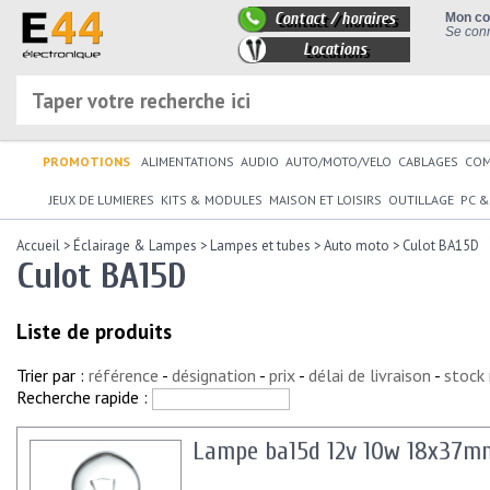
Contact / horaires
Mon c
Se conn
Locations
PROMOTIONS
ALIMENTATIONS
AUDIO
AUTO/MOTO/VELO
CABLAGES
CO
JEUX DE LUMIERES
KITS & MODULES
MAISON ET LOISIRS
OUTILLAGE
PC &
Accueil
>
Éclairage & Lampes
>
Lampes et tubes
>
Auto moto
>
Culot BA15D
Culot BA15D
Liste de produits
Trier par :
référence
-
désignation
-
prix
-
délai de livraison
-
stock
Recherche rapide :
Lampe ba15d 12v 10w 18x37m