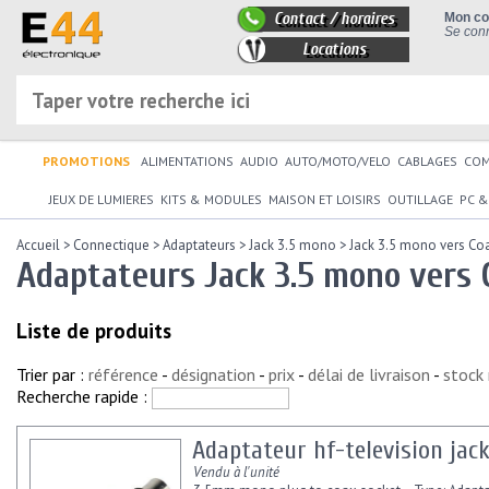
Contact / horaires
Mon c
Se conn
Locations
PROMOTIONS
ALIMENTATIONS
AUDIO
AUTO/MOTO/VELO
CABLAGES
CO
JEUX DE LUMIERES
KITS & MODULES
MAISON ET LOISIRS
OUTILLAGE
PC &
Accueil
>
Connectique
>
Adaptateurs
>
Jack 3.5 mono
>
Jack 3.5 mono vers Co
Adaptateurs Jack 3.5 mono vers 
Liste de produits
Trier par :
référence
-
désignation
-
prix
-
délai de livraison
-
stock
Recherche rapide :
Adaptateur hf-television jac
Vendu à l'unité