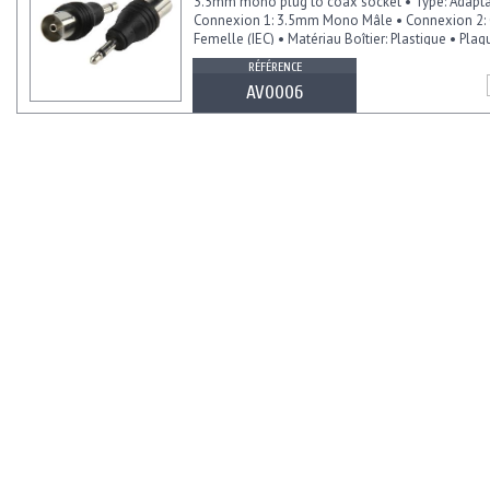
3.5mm mono plug to coax socket • Type: Adapta
Connexion 1: 3.5mm Mono Mâle • Connexion 2:
Femelle (IEC) • Matériau Boîtier: Plastique • Plaq
Emballage: Vrac
RÉFÉRENCE
AV0006