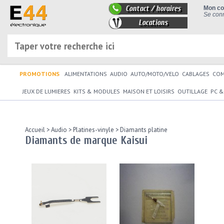
Contact / horaires
Mon c
Se conn
Locations
PROMOTIONS
ALIMENTATIONS
AUDIO
AUTO/MOTO/VELO
CABLAGES
CO
JEUX DE LUMIERES
KITS & MODULES
MAISON ET LOISIRS
OUTILLAGE
PC &
Accueil
>
Audio
>
Platines-vinyle
>
Diamants platine
Diamants de marque Kaisui