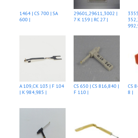
1464 | CS 700 | SA
29601,29611,3002 |
3355
600 |
7 K 159 | RC 27 |
352,
992,
A 109,CK 103 | F 104
CS 650 | CS 816,840 |
CS 8
| K 984,985 |
F 110 |
8 |