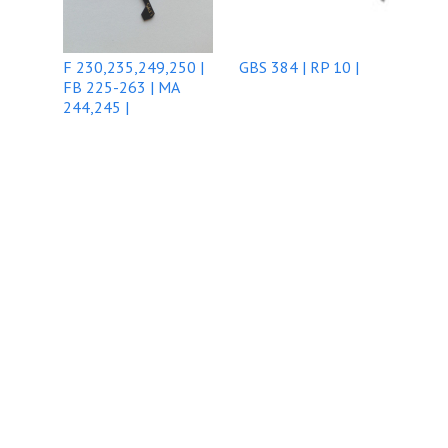
F 230,235,249,250 |
GBS 384 | RP 10 |
FB 225-263 | MA
244,245 |