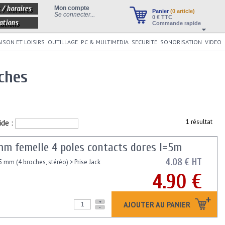
 / horaires
Mon compte
Panier
(0 article)
Se connecter...
0
€ TTC
ations
Commande rapide
ISON ET LOISIRS
OUTILLAGE
PC & MULTIMEDIA
SECURITE
SONORISATION
VIDEO
oches
ide :
1 résultat
mm femelle 4 poles contacts dores l=5m
4.08 € HT
mm (4 broches, stéréo) > Prise Jack
4.90 €
+
AJOUTER AU PANIER
-