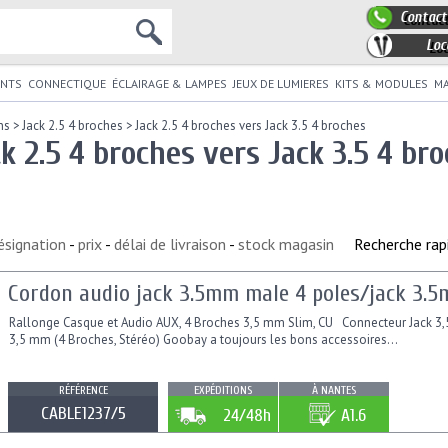
Contact
Loc
NTS
CONNECTIQUE
ÉCLAIRAGE & LAMPES
JEUX DE LUMIERES
KITS & MODULES
MA
ns
>
Jack 2.5 4 broches
>
Jack 2.5 4 broches vers Jack 3.5 4 broches
k 2.5 4 broches vers Jack 3.5 4 br
ésignation
-
prix
-
délai de livraison
-
stock magasin
Recherche rap
Cordon audio jack 3.5mm male 4 poles/jack 3.5
Rallonge Casque et Audio AUX, 4 Broches 3,5 mm Slim, CU Connecteur Jack 3,5 
3,5 mm (4 Broches, Stéréo) Goobay a toujours les bons accessoires...
RÉFÉRENCE
EXPÉDITIONS
À NANTES
CABLE1237/5
24/48h
A1.6