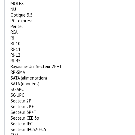
MOLEX
NU
Optique 3.5
PCI express
Péritel
RCA
RJ
RJ-10
RJ-11
RJ-12
RJ-45
Royaume-Uni Secteur 2P+T
RP-SMA
SATA (alimentation)
SATA (données)
SC-APC
SC-UPC
Secteur 2P
Secteur 2P+T
Secteur 3P+T
Secteur CEE 3p
Secteur IEC
Secteur IEC320-C5