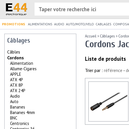
PROMOTIONS
ALIMENTATIONS
AUDIO
AUTO/MOTO/VELO
CABLAGES
COMPOSA
Accueil
>
Câblages
>
Cordo
Câblages
Cordons Jac
Câbles
Cordons
Liste de produits
Alimentation
Allume-Cigares
Trier par :
référence
-
d
APPLE
ATX 4P
ATX 8P
ATX 24P
Audio
Auto
Bananes
Bananes 4mm
BNC
Centronics
Centronics 36