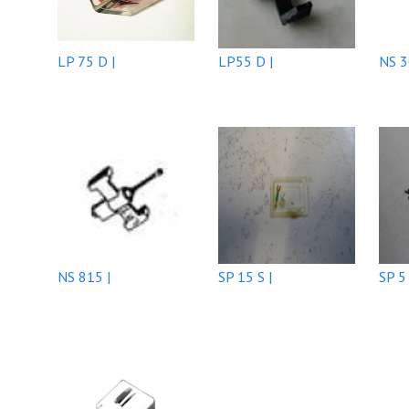
LP 75 D |
LP55 D |
NS 3
NS 815 |
SP 15 S |
SP 5 