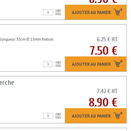
+
AJOUTER AU PANIER
-
6.25 € HT
: longueur: 33cm Ø: 15mm finition:
7.50 €
+
AJOUTER AU PANIER
-
perche
7.42 € HT
8.90 €
+
AJOUTER AU PANIER
-