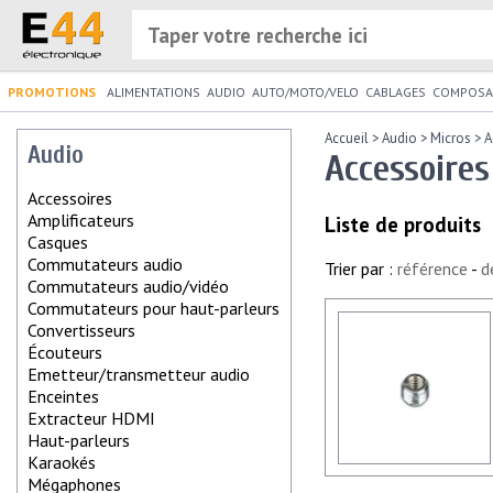
PROMOTIONS
ALIMENTATIONS
AUDIO
AUTO/MOTO/VELO
CABLAGES
COMPOSA
Accueil
>
Audio
>
Micros
>
A
Audio
Accessoire
Accessoires
Amplificateurs
Liste de produits
Casques
Commutateurs audio
Trier par :
référence
-
d
Commutateurs audio/vidéo
Commutateurs pour haut-parleurs
Convertisseurs
Écouteurs
Emetteur/transmetteur audio
Enceintes
Extracteur HDMI
Haut-parleurs
Karaokés
Mégaphones