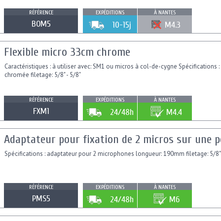
RÉFÉRENCE
EXPÉDITIONS
À NANTES
BOM5
10-15j
M4.3
Flexible micro 33cm chrome
Caractéristiques : à utiliser avec: SM1 ou micros à col-de-cygne Spécifications 
chromée filetage: 5/8" - 5/8"
RÉFÉRENCE
EXPÉDITIONS
À NANTES
FXM1
24/48h
M4.4
Adaptateur pour fixation de 2 micros sur une 
Spécifications : adaptateur pour 2 microphones longueur: 190mm filetage: 5/8"
RÉFÉRENCE
EXPÉDITIONS
À NANTES
PMS5
24/48h
M6