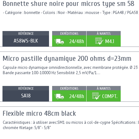
Bonnette shure noire pour micros type sm 58
- Catégorie : bonnette - Coloris : Noir - Matériau : mousse - Type : PGA48 / PGA5
RÉFÉRENCE
EXPÉDITIONS
À NANTES
A58WS-BLK
24/48h
M4.1
Micro pastille dynamique 200 ohms d=23mm
Capsule micro dynamique omnidirectionnelle, avec membrane protégée. Ø 23
Bande passante 100-10000 Hz Sensibilité 2,5 mV/Pa/1...
RÉFÉRENCE
EXPÉDITIONS
À NANTES
SA18
24/48h
COMPT.
Flexible micro 48cm black
Caractéristiques : à utiliser avec:SM1 ou micros à col-de-cygne Spécifications :
chromée filetage: 5/8" - 5/8"