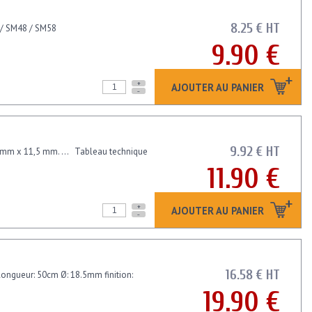
8.25 € HT
8 / SM48 / SM58
9.90 €
+
AJOUTER AU PANIER
-
9.92 € HT
 mm x 11,5 mm. ... Tableau technique
11.90 €
+
AJOUTER AU PANIER
-
16.58 € HT
 longueur: 50cm Ø: 18.5mm finition:
19.90 €