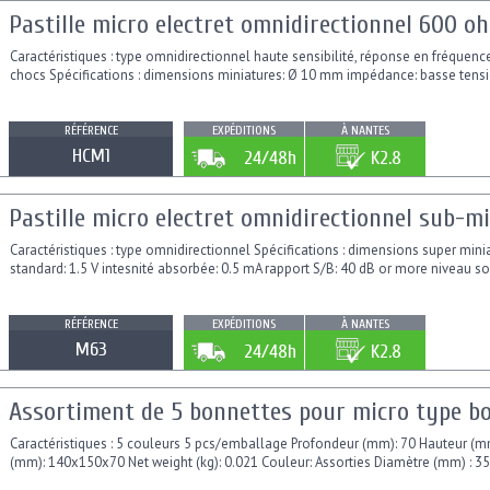
Pastille micro electret omnidirectionnel 600 o
Caractéristiques : type omnidirectionnel haute sensibilité, réponse en fréquence 
chocs Spécifications : dimensions miniatures: Ø 10 mm impédance: basse tension
RÉFÉRENCE
EXPÉDITIONS
À NANTES
HCM1
24/48h
K2.8
Pastille micro electret omnidirectionnel sub
Caractéristiques : type omnidirectionnel Spécifications : dimensions super mi
standard: 1.5 V intesnité absorbée: 0.5 mA rapport S/B: 40 dB or more niveau so
RÉFÉRENCE
EXPÉDITIONS
À NANTES
M63
24/48h
K2.8
Assortiment de 5 bonnettes pour micro type bo
Caractéristiques : 5 couleurs 5 pcs/emballage Profondeur (mm): 70 Hauteur (
(mm): 140x150x70 Net weight (kg): 0.021 Couleur: Assorties Diamètre (mm) : 