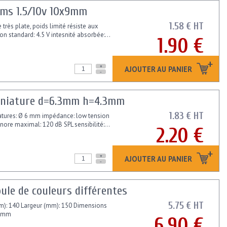
hms 1.5/10v 10x9mm
1.58 € HT
très plate, poids limité résiste aux
 standard: 4.5 V intesnité absorbée:...
1.90 €
+
AJOUTER AU PANIER
-
-miniature d=6.3mm h=4.3mm
1.83 € HT
niatures: Ø 6 mm impédance: low tension
nore maximal: 120 dB SPL sensibilité:...
2.20 €
+
AJOUTER AU PANIER
-
ule de couleurs différentes
5.75 € HT
mm): 140 Largeur (mm): 150 Dimensions
35mm
6.90 €