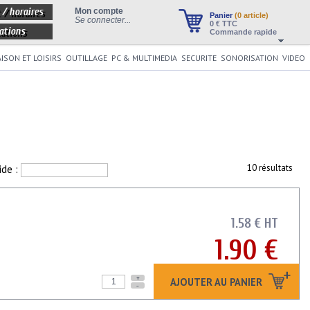
 / horaires
Mon compte
Panier
(0 article)
Se connecter...
0
€ TTC
ations
Commande rapide
ISON ET LOISIRS
OUTILLAGE
PC & MULTIMEDIA
SECURITE
SONORISATION
VIDEO
ide :
10 résultats
1.58 € HT
1.90 €
+
AJOUTER AU PANIER
-