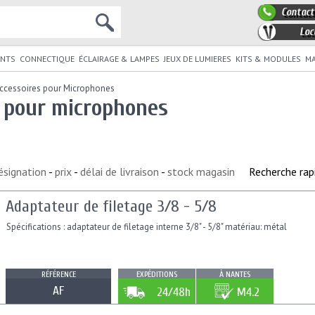
Contact
Loc
NTS
CONNECTIQUE
ÉCLAIRAGE & LAMPES
JEUX DE LUMIERES
KITS & MODULES
MA
ccessoires pour Microphones
s pour microphones
ésignation
-
prix
-
délai de livraison
-
stock magasin
Recherche rap
Adaptateur de filetage 3/8 - 5/8
Spécifications : adaptateur de filetage interne 3/8" - 5/8" matériau: métal
RÉFÉRENCE
EXPÉDITIONS
À NANTES
AF
24/48h
M4.2