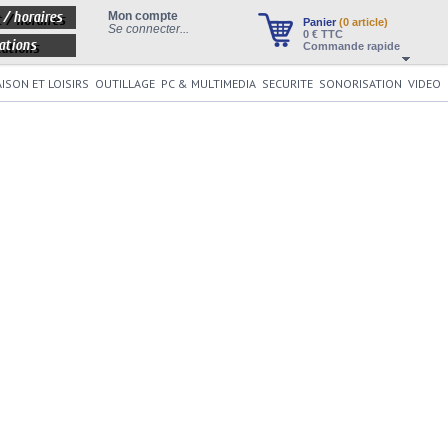
 / horaires
Mon compte
Panier
(0 article)
Se connecter...
0
€ TTC
ations
Commande rapide
ISON ET LOISIRS
OUTILLAGE
PC & MULTIMEDIA
SECURITE
SONORISATION
VIDEO