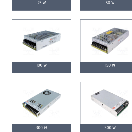
25 W
50 W
100 W
150 W
300 W
500 W