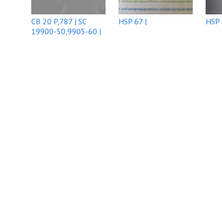
CB 20 P,787 | SC
HSP 67 |
HSP 
19900-50,9905-60 |