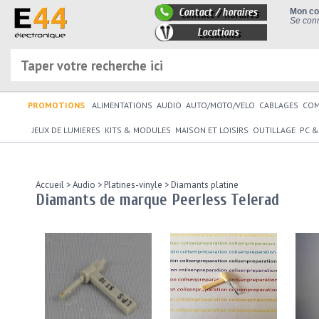
Contact / horaires
Mon c
Se conn
Locations
PROMOTIONS
ALIMENTATIONS
AUDIO
AUTO/MOTO/VELO
CABLAGES
CO
JEUX DE LUMIERES
KITS & MODULES
MAISON ET LOISIRS
OUTILLAGE
PC &
Accueil
>
Audio
>
Platines-vinyle
>
Diamants platine
Diamants de marque Peerless Telerad