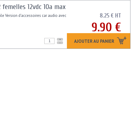
2 femelles 12vdc 10a max
8.25 € HT
ile Version d'accessoires car audio avec
9.90 €
+
AJOUTER AU PANIER
-