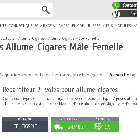
Contact
Loc
NTS
CONNECTIQUE
ÉCLAIRAGE & LAMPES
JEUX DE LUMIERES
KITS & MODULES
MA
ptateurs
>
Allume-Cigares
>
Allume-Cigares Mâle-Femelle
s Allume-Cigares Mâle-Femelle
ésignation
-
prix
-
délai de livraison
-
stock magasin
Recherche rap
Répartiteur 2- voies pour allume-cigares
Connexion, type : Fiche allume-cigares <br/> Connexion 2, Type : 2 prises all
: 1 dans le sac en plastique <br/> Manuel d'utilisation : de, en <br/> Type d’emba
RÉFÉRENCE
EXPÉDITIONS
À NANTES
CEL.CIGSPLT
24/48h
C7.1