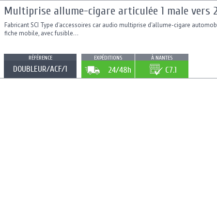
Multiprise allume-cigare articulée 1 male vers 
Fabricant SCI Type d'accessoires car audio multiprise d'allume-cigare automob
fiche mobile, avec fusible...
RÉFÉRENCE
EXPÉDITIONS
À NANTES
DOUBLEUR/ACF/1
24/48h
C7.1