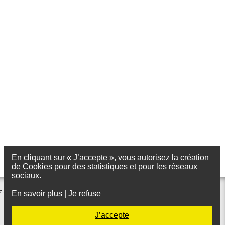
En cliquant sur « J’accepte », vous autorisez la création
de Cookies pour des statistiques et pour les réseaux
sociaux.
clairage
Foire aux questions
En savoir plus
|
Je refuse
Plan du site
Site Belge
Politique de traitement des données
J’accepte