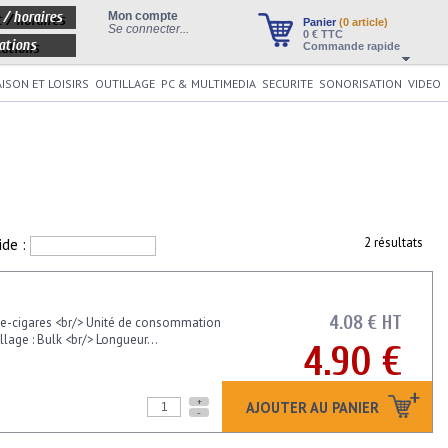
 / horaires
Mon compte
Panier
(0 article)
Se connecter...
0
€ TTC
ations
Commande rapide
ISON ET LOISIRS
OUTILLAGE
PC & MULTIMEDIA
SECURITE
SONORISATION
VIDEO
ide :
2 résultats
4.08 € HT
ume-cigares <br/> Unité de consommation
llage : Bulk <br/> Longueur...
4.90 €
+
AJOUTER AU PANIER
-