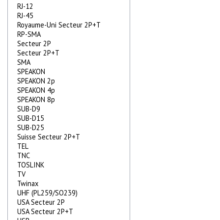
RJ-12
RJ-45
Royaume-Uni Secteur 2P+T
RP-SMA
Secteur 2P
Secteur 2P+T
SMA
SPEAKON
SPEAKON 2p
SPEAKON 4p
SPEAKON 8p
SUB-D9
SUB-D15
SUB-D25
Suisse Secteur 2P+T
TEL
TNC
TOSLINK
TV
Twinax
UHF (PL259/SO239)
USA Secteur 2P
USA Secteur 2P+T