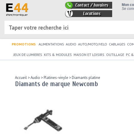
Contact / horaires
Mon c
Se conn
Locations
PROMOTIONS
ALIMENTATIONS
AUDIO
AUTO/MOTO/VELO
CABLAGES
CO
JEUX DE LUMIERES
KITS & MODULES
MAISON ET LOISIRS
OUTILLAGE
PC &
Accueil
>
Audio
>
Platines-vinyle
>
Diamants platine
Diamants de marque Newcomb