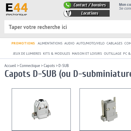
Contact / horaires
Mon c
Se conn
Locations
PROMOTIONS
ALIMENTATIONS
AUDIO
AUTO/MOTO/VELO
CABLAGES
CO
JEUX DE LUMIERES
KITS & MODULES
MAISON ET LOISIRS
OUTILLAGE
PC &
Accueil
>
Connectique
>
Capots
>
D-SUB
Capots D-SUB (ou D-subminiatur