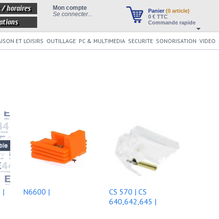
 / horaires
Mon compte
Panier
(0 article)
Se connecter...
0
€ TTC
ations
Commande rapide
ISON ET LOISIRS
OUTILLAGE
PC & MULTIMEDIA
SECURITE
SONORISATION
VIDEO
 |
N6600 |
CS 570 | CS
640,642,645 |