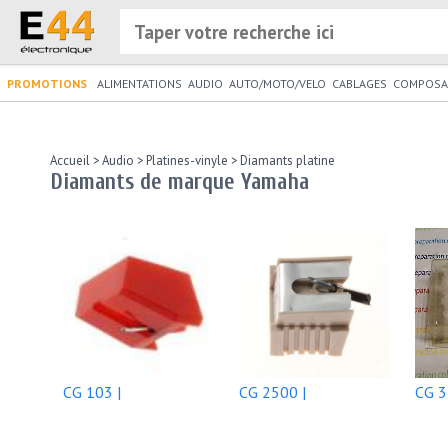
PROMOTIONS
ALIMENTATIONS
AUDIO
AUTO/MOTO/VELO
CABLAGES
COMPOSA
Accueil
>
Audio
>
Platines-vinyle
>
Diamants platine
Diamants de marque Yamaha
CG 103 |
CG 2500 |
CG 3