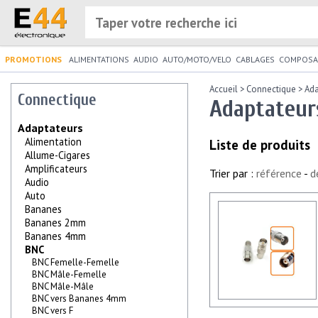
PROMOTIONS
ALIMENTATIONS
AUDIO
AUTO/MOTO/VELO
CABLAGES
COMPOSA
Accueil
>
Connectique
>
Ada
Connectique
Adaptateur
Adaptateurs
Alimentation
Liste de produits
Allume-Cigares
Amplificateurs
Trier par :
référence
-
d
Audio
Auto
Bananes
Bananes 2mm
Bananes 4mm
BNC
BNC Femelle-Femelle
BNC Mâle-Femelle
BNC Mâle-Mâle
BNC vers Bananes 4mm
BNC vers F