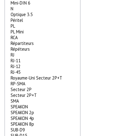
Mini-DIN 6
N
Optique 3.5
Péritel
PL
PL Mini
RCA
Répartiteurs
Répéteurs
RJ
RJ-11
RJ-12
RJ-45
Royaume-Uni Secteur 2P+T
RP-SMA
Secteur 2P
Secteur 2P+T
SMA
SPEAKON
SPEAKON 2p
SPEAKON 4p
SPEAKON 8p
SUB-D9
SUB-D15