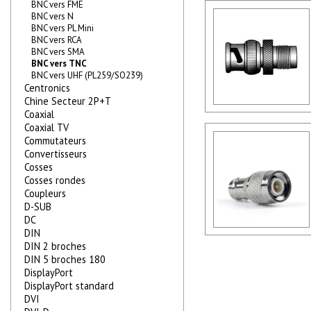
BNC vers FME
BNC vers N
BNC vers PL Mini
BNC vers RCA
BNC vers SMA
BNC vers TNC
BNC vers UHF (PL259/SO239)
Centronics
Chine Secteur 2P+T
Coaxial
Coaxial TV
Commutateurs
Convertisseurs
Cosses
Cosses rondes
Coupleurs
D-SUB
DC
DIN
DIN 2 broches
DIN 5 broches 180
DisplayPort
DisplayPort standard
DVI