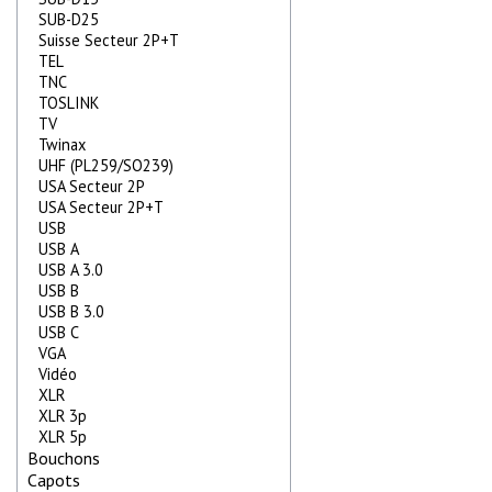
SUB-D25
Suisse Secteur 2P+T
TEL
TNC
TOSLINK
TV
Twinax
UHF (PL259/SO239)
USA Secteur 2P
USA Secteur 2P+T
USB
USB A
USB A 3.0
USB B
USB B 3.0
USB C
VGA
Vidéo
XLR
XLR 3p
XLR 5p
Bouchons
Capots