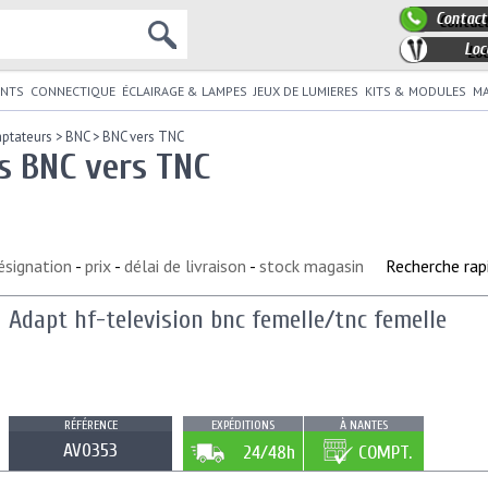
Contact
Loc
NTS
CONNECTIQUE
ÉCLAIRAGE & LAMPES
JEUX DE LUMIERES
KITS & MODULES
MA
ptateurs
>
BNC
>
BNC vers TNC
s BNC vers TNC
ésignation
-
prix
-
délai de livraison
-
stock magasin
Recherche rap
Adapt hf-television bnc femelle/tnc femelle
RÉFÉRENCE
EXPÉDITIONS
À NANTES
AV0353
24/48h
COMPT.