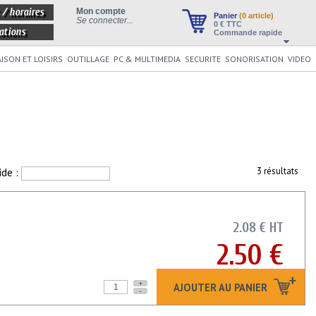
 / horaires
Mon compte
Panier
(0 article)
Se connecter...
0
€ TTC
ations
Commande rapide
ISON ET LOISIRS
OUTILLAGE
PC & MULTIMEDIA
SECURITE
SONORISATION
VIDEO
ide :
3 résultats
2.08 € HT
2.50 €
+
AJOUTER AU PANIER
-