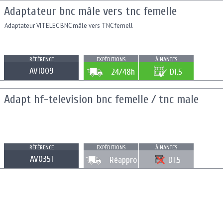
Adaptateur bnc mâle vers tnc femelle
Adaptateur VITELEC BNC mâle vers TNC femell
RÉFÉRENCE
EXPÉDITIONS
À NANTES
AV1009
24/48h
D1.5
Adapt hf-television bnc femelle / tnc male
RÉFÉRENCE
EXPÉDITIONS
À NANTES
AV0351
Réappro
D1.5