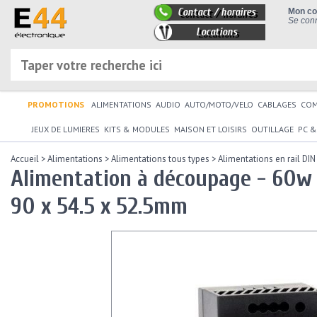
Contact / horaires
Mon c
Se conn
Locations
PROMOTIONS
ALIMENTATIONS
AUDIO
AUTO/MOTO/VELO
CABLAGES
CO
JEUX DE LUMIERES
KITS & MODULES
MAISON ET LOISIRS
OUTILLAGE
PC &
Accueil
>
Alimentations
>
Alimentations tous types
>
Alimentations en rail DIN
Alimentation à découpage - 60w -
90 x 54.5 x 52.5mm