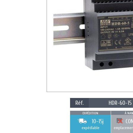
Réf.
HDR-60-15
EXPÉDITION
À NAN
10-15j
CO
expédiable
emplacemen