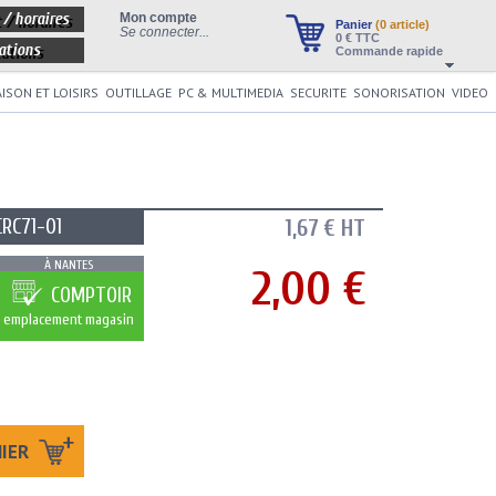
 / horaires
Mon compte
Panier
(0 article)
Se connecter...
0
€ TTC
ations
Commande rapide
ISON ET LOISIRS
OUTILLAGE
PC & MULTIMEDIA
SECURITE
SONORISATION
VIDEO
CRC71-01
1,67 € HT
À NANTES
2,00 €
COMPTOIR
emplacement magasin
NIER