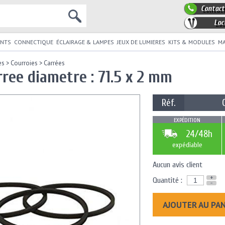
Contact
Loc
NTS
CONNECTIQUE
ÉCLAIRAGE & LAMPES
JEUX DE LUMIERES
KITS & MODULES
MA
es
>
Courroies
>
Carrées
rree diametre : 71.5 x 2 mm
Réf.
EXPÉDITION
24/48h
expédiable
Aucun avis client
+
Quantité :
-
AJOUTER AU PA