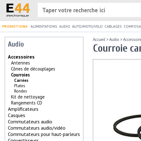
PROMOTIONS
ALIMENTATIONS
AUDIO
AUTO/MOTO/VELO
CABLAGES
COMPOSA
Accueil
>
Audio
>
Accessoir
Audio
Courroie ca
Accessoires
Antennes
Cônes de découplages
Courroies
Carrées
Plates
Rondes
Kit de nettoyage
Rangements CD
Amplificateurs
Casques
Commutateurs audio
Commutateurs audio/vidéo
Commutateurs pour haut-parleurs
Convertisseurs