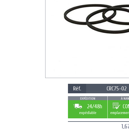
Réf.
CRC75-02
EXPÉDITION
À NAN
24/48h
CO
expédiable
emplacemen
1,6