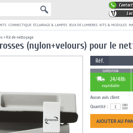
Contact
Loc
NTS
CONNECTIQUE
ÉCLAIRAGE & LAMPES
JEUX DE LUMIERES
KITS & MODULES
MA
es
>
Kit de nettoyage
brosses (nylon+velours) pour le ne
Réf.
EXPÉDITION
24/48h
expédiable
Aucun avis client
+
Quantité :
-
AJOUTER AU PA