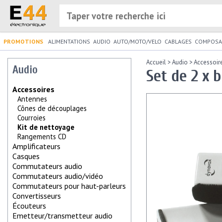
PROMOTIONS
ALIMENTATIONS
AUDIO
AUTO/MOTO/VELO
CABLAGES
COMPOSA
Accueil
>
Audio
>
Accessoir
Audio
Set de 2 x 
Accessoires
Antennes
Cônes de découplages
Courroies
Kit de nettoyage
Rangements CD
Amplificateurs
Casques
Commutateurs audio
Commutateurs audio/vidéo
Commutateurs pour haut-parleurs
Convertisseurs
Écouteurs
Emetteur/transmetteur audio