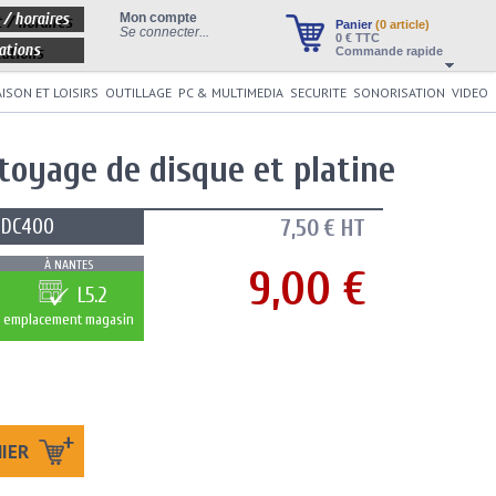
 / horaires
Mon compte
Panier
(0 article)
Se connecter...
0
€ TTC
ations
Commande rapide
ISON ET LOISIRS
OUTILLAGE
PC & MULTIMEDIA
SECURITE
SONORISATION
VIDEO
ttoyage de disque et platine
DC400
7,50 € HT
À NANTES
9,00 €
L5.2
emplacement magasin
NIER