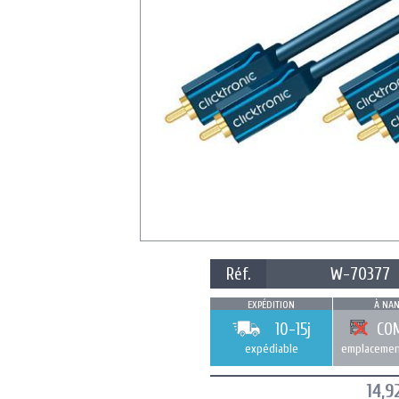
Réf.
W-70377
EXPÉDITION
À NAN
10-15j
CO
expédiable
emplacemen
14,9