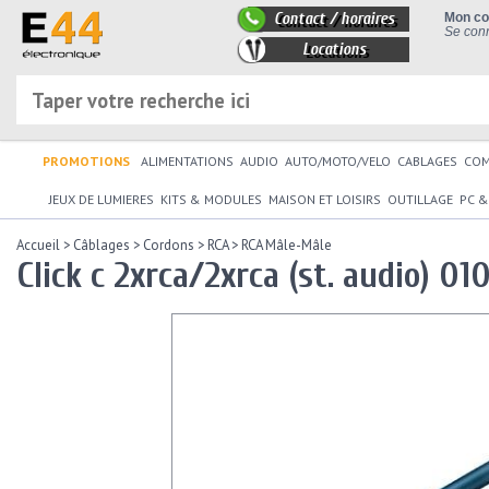
Contact / horaires
Mon c
Se conn
Locations
PROMOTIONS
ALIMENTATIONS
AUDIO
AUTO/MOTO/VELO
CABLAGES
CO
JEUX DE LUMIERES
KITS & MODULES
MAISON ET LOISIRS
OUTILLAGE
PC &
Accueil
>
Câblages
>
Cordons
>
RCA
>
RCA Mâle-Mâle
Click c 2xrca/2xrca (st. audio) 01