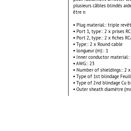
plusieurs câbles blindés aid
être n
• Plug material:: triple rev
• Port 1, type:: 2 x prises R
• Port 2, type:: 2 x fiches R
• Type:: 2 x Round cable
• longueur (m):: 1
• Inner conductor material:
• AWG:: 23
• Number of shieldings:: 2 x
• Type of 1st blindage Feu
• Type of 2nd blindage Cu 
• Outer sheath diamètre (mm