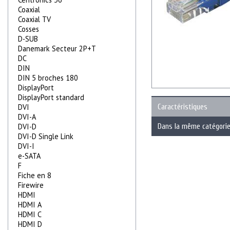
Coaxial
Coaxial TV
Cosses
D-SUB
Danemark Secteur 2P+T
DC
DIN
DIN 5 broches 180
DisplayPort
DisplayPort standard
DVI
Caractéristiques
DVI-A
DVI-D
Dans la même catégori
DVI-D Single Link
DVI-I
e-SATA
F
Fiche en 8
Firewire
HDMI
HDMI A
HDMI C
HDMI D