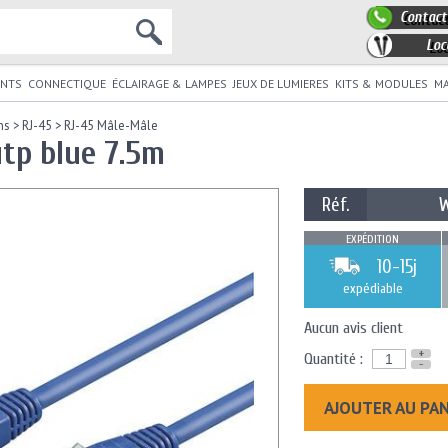
Contact
Loc
NTS
CONNECTIQUE
ÉCLAIRAGE & LAMPES
JEUX DE LUMIERES
KITS & MODULES
MA
ns
>
RJ-45
>
RJ-45 Mâle-Mâle
tp blue 7.5m
Réf.
EXPÉDITION
10-15j
expédiable
Aucun avis client
+
Quantité :
-
AJOUTER AU PA