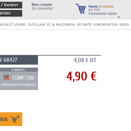
 / horaires
Mon compte
Panier
(0 article)
Se connecter...
0
€ TTC
ations
Commande rapide
ISON ET LOISIRS
OUTILLAGE
PC & MULTIMEDIA
SECURITE
SONORISATION
VIDEO
W-68427
4,08 € HT
À NANTES
4,90 €
COMPTOIR
emplacement magasin
NIER