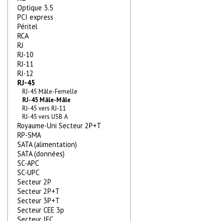
Optique 3.5
PCI express
Péritel
RCA
RJ
RJ-10
RJ-11
RJ-12
RJ-45
RJ-45 Mâle-Femelle
RJ-45 Mâle-Mâle
RJ-45 vers RJ-11
RJ-45 vers USB A
Royaume-Uni Secteur 2P+T
RP-SMA
SATA (alimentation)
SATA (données)
SC-APC
SC-UPC
Secteur 2P
Secteur 2P+T
Secteur 3P+T
Secteur CEE 3p
Secteur IEC