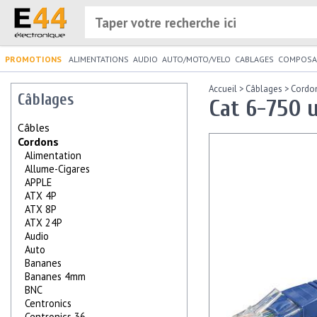
PROMOTIONS
ALIMENTATIONS
AUDIO
AUTO/MOTO/VELO
CABLAGES
COMPOSA
Accueil
>
Câblages
>
Cordo
Câblages
Cat 6-750 u
Câbles
Cordons
Alimentation
Allume-Cigares
APPLE
ATX 4P
ATX 8P
ATX 24P
Audio
Auto
Bananes
Bananes 4mm
BNC
Centronics
Centronics 36