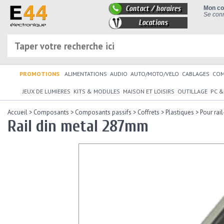
Contact / horaires
Mon c
Se conn
Locations
PROMOTIONS
ALIMENTATIONS
AUDIO
AUTO/MOTO/VELO
CABLAGES
CO
JEUX DE LUMIERES
KITS & MODULES
MAISON ET LOISIRS
OUTILLAGE
PC &
Accueil
>
Composants
>
Composants passifs
>
Coffrets
>
Plastiques
>
Pour rai
Rail din metal 287mm