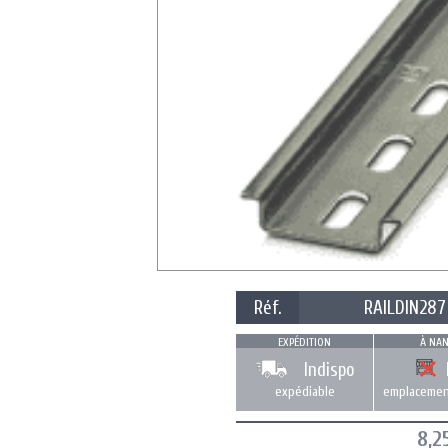
Réf.
RAILDIN287
EXPÉDITION
À NAN
Indispo
expédiable
emplacemen
8,2