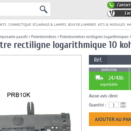
Contact
Loc
NTS
CONNECTIQUE
ÉCLAIRAGE & LAMPES
JEUX DE LUMIERES
KITS & MODULES
MA
mposants passifs
>
Potentiomètres
>
Potentiometres rectilignes logarithmiques
re rectiligne logarithmique 10 k
Réf.
EXPÉDITION
24/48h
expédiable
Aucun avis client
+
Quantité :
-
AJOUTER AU PA