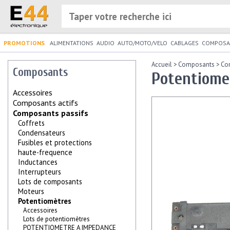
PROMOTIONS
ALIMENTATIONS
AUDIO
AUTO/MOTO/VELO
CABLAGES
COMPOSA
Accueil
>
Composants
>
Co
Composants
Potentiomet
Accessoires
Composants actifs
Composants passifs
Coffrets
Condensateurs
Fusibles et protections
haute-frequence
Inductances
Interrupteurs
Lots de composants
Moteurs
Potentiomètres
Accessoires
Lots de potentiomètres
POTENTIOMETRE A IMPEDANCE