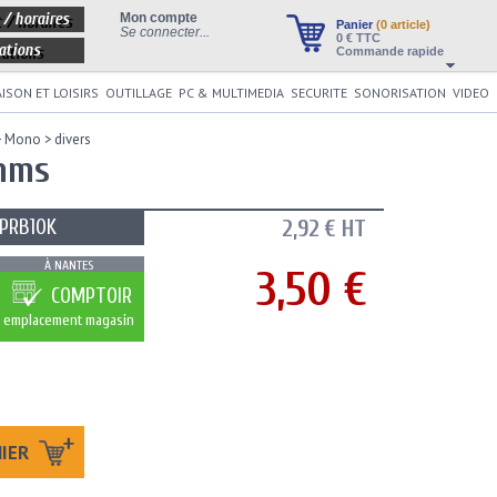
 / horaires
Mon compte
Panier
(0 article)
Se connecter...
0
€ TTC
ations
Commande rapide
ISON ET LOISIRS
OUTILLAGE
PC & MULTIMEDIA
SECURITE
SONORISATION
VIDEO
>
Mono
>
divers
ohms
PRB10K
2,92 € HT
À NANTES
3,50 €
COMPTOIR
emplacement magasin
NIER