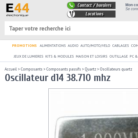
Contact / horaires
Mon c
Se conn
Locations
PROMOTIONS
ALIMENTATIONS
AUDIO
AUTO/MOTO/VELO
CABLAGES
CO
JEUX DE LUMIERES
KITS & MODULES
MAISON ET LOISIRS
OUTILLAGE
PC &
Accueil
>
Composants
>
Composants passifs
>
Quartz
>
Oscillateurs quartz
Oscillateur d14 38.710 mhz