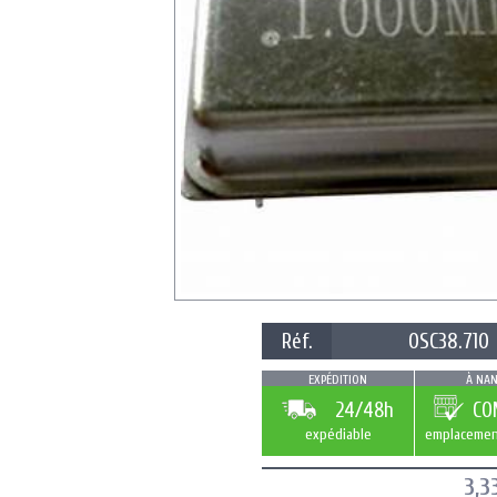
Réf.
OSC38.710
EXPÉDITION
À NAN
24/48h
CO
expédiable
emplacemen
3,3