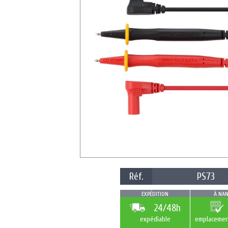
Réf.
PS73
EXPÉDITION
À NAN
24/48h
expédiable
emplacemen