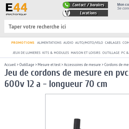
Contact / horaires
Mon c
Se conn
Locations
PROMOTIONS
ALIMENTATIONS
AUDIO
AUTO/MOTO/VELO
CABLAGES
CO
JEUX DE LUMIERES
KITS & MODULES
MAISON ET LOISIRS
OUTILLAGE
PC &
Accueil
>
Outillage
>
Mesure et test
>
Accessoires de mesure
>
Cordons de me
Jeu de cordons de mesure en pvc
600v 12 a - longueur 70 cm