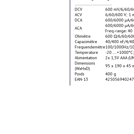
...............................
DCV
600 mV/6/60/60
ACV
6/60/600 V; 1 m
DCA
600/6000 µA/60
600/6000 µA/60
ACA
Freq.-range: 40 
Ohmètre
600 Ω/6/60/600
Capacimètre
40/400 nF/4/40
Frequendemètre
100/1000Hz/10
Temperature
-20 ... +1000°C
Alimentation
2x 1,5V AAA (UM
Dimensions
95 x 190 x 45
(WxHxD)
Poids
400 g
EAN-13
425056940247