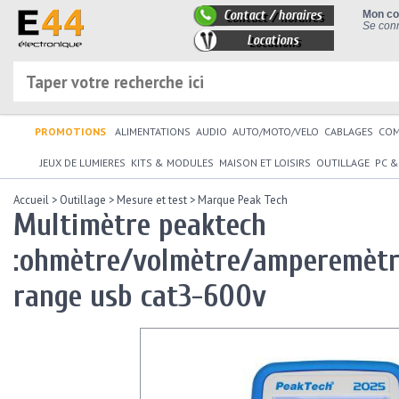
Contact / horaires
Mon c
Se conn
Locations
PROMOTIONS
ALIMENTATIONS
AUDIO
AUTO/MOTO/VELO
CABLAGES
CO
JEUX DE LUMIERES
KITS & MODULES
MAISON ET LOISIRS
OUTILLAGE
PC &
Accueil
>
Outillage
>
Mesure et test
>
Marque Peak Tech
Multimètre peaktech
:ohmètre/volmètre/amperemètr
range usb cat3-600v