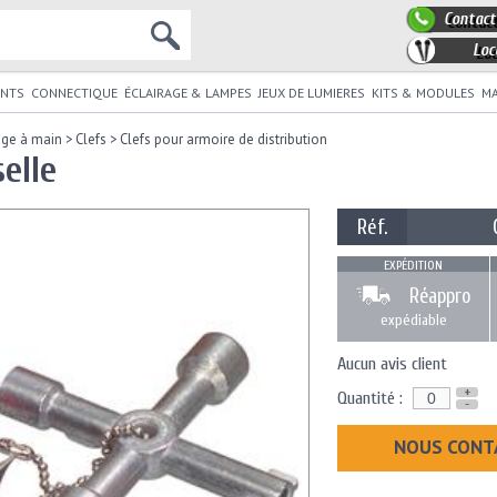
Contact
Loc
NTS
CONNECTIQUE
ÉCLAIRAGE & LAMPES
JEUX DE LUMIERES
KITS & MODULES
MA
age à main
>
Clefs
>
Clefs pour armoire de distribution
elle
Réf.
EXPÉDITION
Réappro
expédiable
Aucun avis client
+
Quantité :
-
NOUS CONT