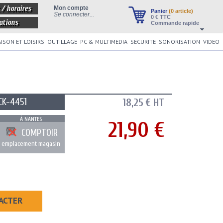
 / horaires
Mon compte
Panier
(0 article)
Se connecter...
0
€ TTC
ations
Commande rapide
ISON ET LOISIRS
OUTILLAGE
PC & MULTIMEDIA
SECURITE
SONORISATION
VIDEO
CK-4451
18,25 € HT
À NANTES
21,90 €
COMPTOIR
emplacement magasin
ACTER