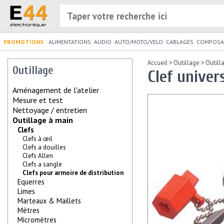
PROMOTIONS
ALIMENTATIONS
AUDIO
AUTO/MOTO/VELO
CABLAGES
COMPOSA
Accueil
>
Outillage
>
Outill
Outillage
Clef univers
Aménagement de l'atelier
Mesure et test
Nettoyage / entretien
Outillage à main
Clefs
Clefs à œil
Clefs a douilles
Clefs Allen
Clefs a sangle
Clefs pour armoire de distribution
Equerres
Limes
Marteaux & Maillets
Mètres
Micromètres