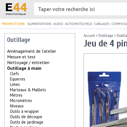
PROMOTIONS
ALIMENTATIONS
AUDIO
AUTO/MOTO/VELO
CABLAGES
COMPOSA
Accueil
>
Outillage
>
Outill
Outillage
Jeu de 4 pin
Aménagement de l'atelier
Mesure et test
Nettoyage / entretien
Outillage à main
Clefs
Equerres
Limes
Marteaux & Maillets
Mètres
Micromètres
Niveaux
Outils à wrapper
Outils de découpe
Outils de jardinage