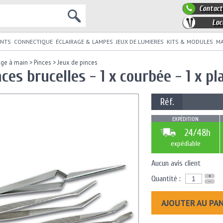
Contact
Loc
NTS
CONNECTIQUE
ÉCLAIRAGE & LAMPES
JEUX DE LUMIERES
KITS & MODULES
MA
age à main
>
Pinces
>
Jeux de pinces
ces brucelles - 1 x courbée - 1 x pl
Réf.
EXPÉDITION
24/48h
expédiable
Aucun avis client
+
Quantité :
-
AJOUTER AU PA