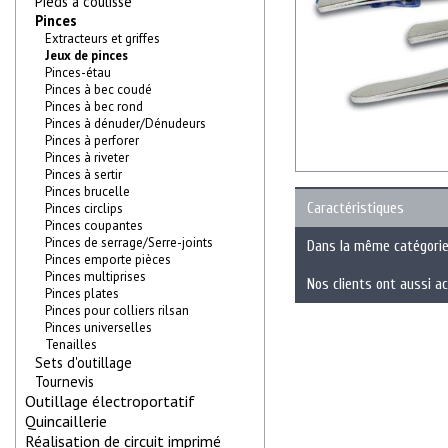
Pieds à coulisse
Pinces
Extracteurs et griffes
Jeux de pinces
Pinces-étau
Pinces à bec coudé
Pinces à bec rond
Pinces à dénuder/Dénudeurs
Pinces à perforer
Pinces à riveter
Pinces à sertir
Pinces brucelle
Caractéristiques
Pinces circlips
Pinces coupantes
Pinces de serrage/Serre-joints
Dans la même catégori
Pinces emporte pièces
Pinces multiprises
Nos clients ont aussi a
Pinces plates
Pinces pour colliers rilsan
Pinces universelles
Tenailles
Sets d'outillage
Tournevis
Outillage électroportatif
Quincaillerie
Réalisation de circuit imprimé