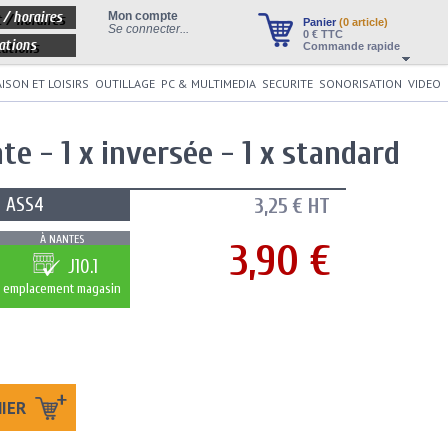
 / horaires
Mon compte
Panier
(0 article)
Se connecter...
0
€ TTC
ations
Commande rapide
ISON ET LOISIRS
OUTILLAGE
PC & MULTIMEDIA
SECURITE
SONORISATION
VIDEO
ate - 1 x inversée - 1 x standard
ASS4
3,25 € HT
À NANTES
3,90 €
J10.1
emplacement magasin
NIER