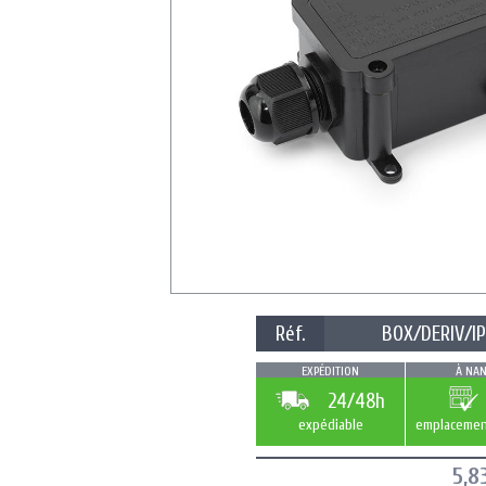
Réf.
BOX/DERIV/I
EXPÉDITION
À NAN
24/48h
expédiable
emplacemen
5,8