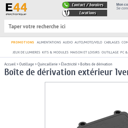
Contact / horaires
Mon c
Se conn
Locations
PROMOTIONS
ALIMENTATIONS
AUDIO
AUTO/MOTO/VELO
CABLAGES
CO
JEUX DE LUMIERES
KITS & MODULES
MAISON ET LOISIRS
OUTILLAGE
PC &
Accueil
>
Outillage
>
Quincaillerie
>
Électricité
>
Boîtes de dérivation
Boîte de dérivation extérieur 1ver