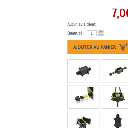
7,0
Aucun avis client
+
Quantité :
-
AJOUTER AU PANIER