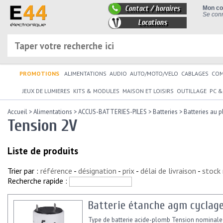
Contact / horaires
Mon c
Se conn
Locations
PROMOTIONS
ALIMENTATIONS
AUDIO
AUTO/MOTO/VELO
CABLAGES
CO
JEUX DE LUMIERES
KITS & MODULES
MAISON ET LOISIRS
OUTILLAGE
PC &
Accueil
>
Alimentations
>
ACCUS-BATTERIES-PILES
>
Batteries
>
Batteries au 
Tension 2V
Liste de produits
Trier par :
référence
-
désignation
-
prix
-
délai de livraison
-
stock
Recherche rapide :
Batterie étanche agm cyclage
Type de batterie acide-plomb Tension nominale