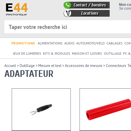
Contact / horaires
Mon c
Se conn
Locations
PROMOTIONS
ALIMENTATIONS
AUDIO
AUTO/MOTO/VELO
CABLAGES
CO
JEUX DE LUMIERES
KITS & MODULES
MAISON ET LOISIRS
OUTILLAGE
PC &
Accueil
>
Outillage
>
Mesure et test
>
Accessoires de mesure
>
Connecteurs Te
ADAPTATEUR