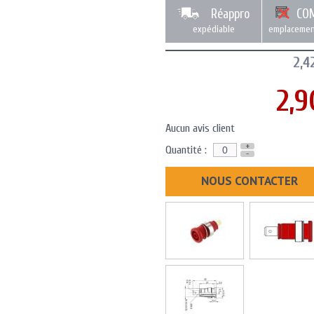
Réappro
CO
expédiable
emplacemen
2,4
2,9
Aucun avis client
+
Quantité :
-
NOUS CONTACTER