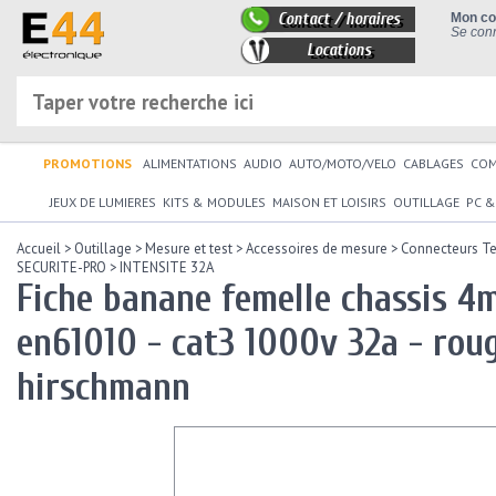
Contact / horaires
Mon c
Se conn
Locations
PROMOTIONS
ALIMENTATIONS
AUDIO
AUTO/MOTO/VELO
CABLAGES
CO
JEUX DE LUMIERES
KITS & MODULES
MAISON ET LOISIRS
OUTILLAGE
PC &
Accueil
>
Outillage
>
Mesure et test
>
Accessoires de mesure
>
Connecteurs Te
SECURITE-PRO
>
INTENSITE 32A
Fiche banane femelle chassis 4m
en61010 - cat3 1000v 32a - roug
hirschmann