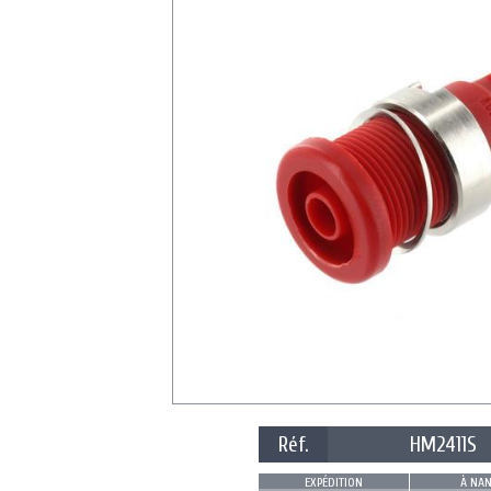
Réf.
HM2411S
EXPÉDITION
À NAN